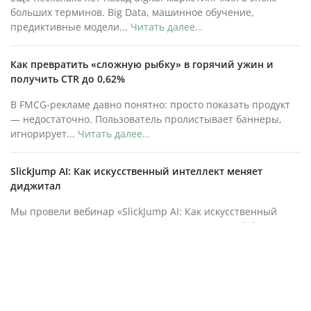
больших терминов. Big Data, машинное обучение,
предиктивные модели...
Читать далее…
Как превратить «сложную рыбку» в горячий ужин и
получить CTR до 0,62%
В FMCG-рекламе давно понятно: просто показать продукт
— недостаточно. Пользователь пролистывает баннеры,
игнорирует...
Читать далее…
SlickJump AI: Как искусственный интеллект меняет
диджитал
Мы провели вебинар «SlickJump AI: Как искусственный
интеллект меняет диджитал», где эксперты из SlickJump,
Билайн Adtech и OKKAM обсудили...
Читать далее…